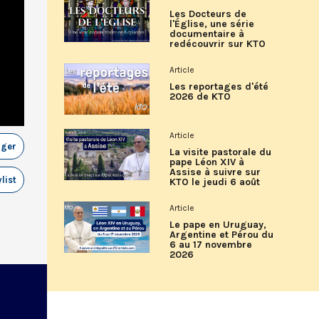
Les Docteurs de
l'Église, une série
documentaire à
redécouvrir sur KTO
Article
Les reportages d'été
2026 de KTO
Article
ager
La visite pastorale du
pape Léon XIV à
Assise à suivre sur
list
KTO le jeudi 6 août
Article
Le pape en Uruguay,
Argentine et Pérou du
6 au 17 novembre
2026