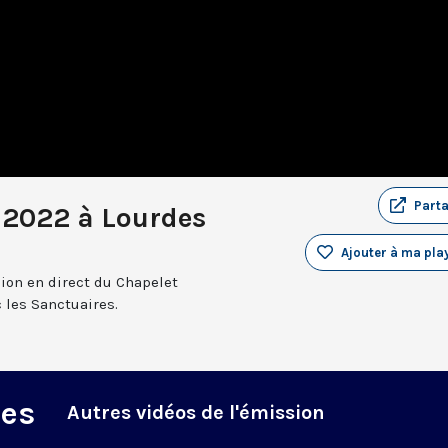
Part
 2022 à Lourdes
Ajouter à ma play
sion en direct du Chapelet
 les Sanctuaires.
des
Autres vidéos de l'émission