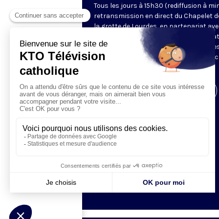
Tous les jours à 15h30 (rediffusion à min
retransmission en direct du Chapelet d
la grotte de Lourdes, en partenariat ave
Sanctuaires. Chaque jour, l'une des qua
méditations des mystères du Rosaire e
proposée en communion de prière avec
pèlerins à Lourdes.
Visiter la page de l'émission