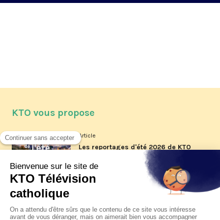
KTO vous propose
Article
Les reportages d'été 2026 de KTO
Article
La visite pastorale du pape Léon
XIV à Assise à suivre sur KTO le
jeudi 6 août