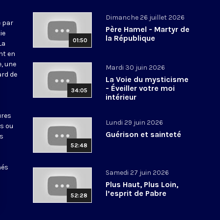
Dimanche 26 juillet 2026
 par
Père Hamel - Martyr de
ie
la République
01:50
La
nt en
e, une
Mardi 30 juin 2026
ard de
La Voie du mysticisme
- Éveiller votre moi
34:05
intérieur
ures
Lundi 29 juin 2026
ts ou
Guérison et sainteté
es
52:48
nés
Samedi 27 juin 2026
Plus Haut, Plus Loin,
l’esprit de Pabre
52:28