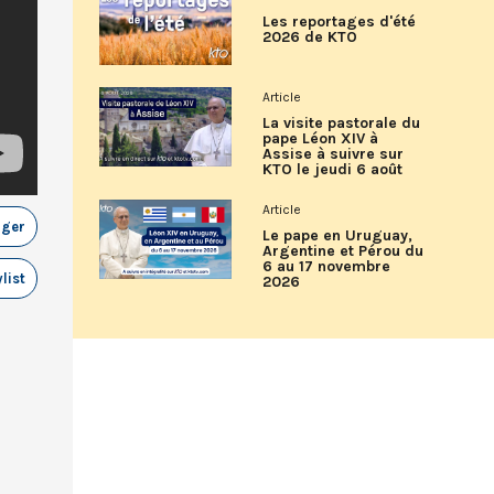
Les reportages d'été
2026 de KTO
Article
La visite pastorale du
pape Léon XIV à
Assise à suivre sur
KTO le jeudi 6 août
Article
ager
Le pape en Uruguay,
Argentine et Pérou du
6 au 17 novembre
list
2026