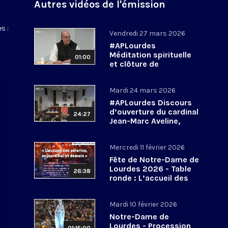
Autres vidéos de l'émission
s :
Vendredi 27 mars 2026
#APLourdes
Méditation spirituelle
01:00
et clôture de
l’Assemblée des
évêques de France - 27
Mardi 24 mars 2026
mars 2026
#APLourdes Discours
d’ouverture du cardinal
24:27
Jean-Marc Aveline,
président de la CEF -
24 mars 2026
Mercredi 11 février 2026
Fête de Notre-Dame de
Lourdes 2026 - Table
26:38
ronde : L’accueil des
pèlerins, aujourd’hui et
demain
Mardi 10 février 2026
Notre-Dame de
Lourdes - Procession
01:15:00