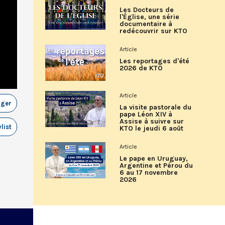
Les Docteurs de
l'Église, une série
documentaire à
redécouvrir sur KTO
Article
Les reportages d'été
2026 de KTO
Article
ager
La visite pastorale du
pape Léon XIV à
Assise à suivre sur
list
KTO le jeudi 6 août
Article
Le pape en Uruguay,
Argentine et Pérou du
6 au 17 novembre
2026