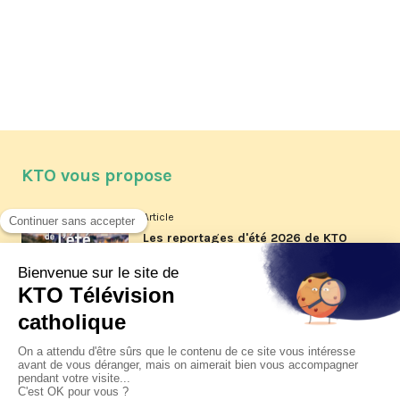
KTO vous propose
Article
Les reportages d'été 2026 de KTO
Article
La visite pastorale du pape Léon
XIV à Assise à suivre sur KTO le
jeudi 6 août
Article