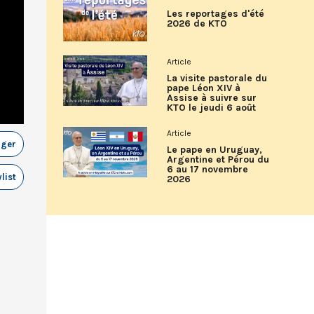
Les reportages d'été
2026 de KTO
Article
La visite pastorale du
pape Léon XIV à
Assise à suivre sur
KTO le jeudi 6 août
Article
ager
Le pape en Uruguay,
Argentine et Pérou du
6 au 17 novembre
list
2026