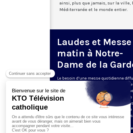
ainsi, plus que jamais, sur la ville,
Méditerranée et le monde entier.
Laudes et Messe
matin à Notre-
Dame de la Gard
Le besoin d’une messe quotidienne diff
la télévision a été exprimé d’une manièr
encore plus forte pendant le confinem
dans de nombreux pays francophones 
maintient depuis la reprise. KTO retran
en direct de la basilique Notre-Dame de 
Garde, à Marseille, les laudes et la mess
Le lundi à 7h25, la messe
Du mardi au samedi à 7h25, messe avec l