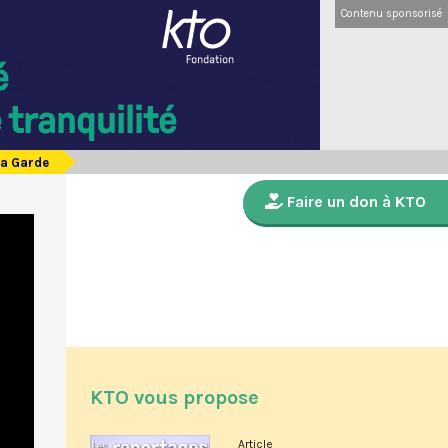
Contenu sponsorisé
la Garde
Faire un don à KTO
KTO vous propose
Article