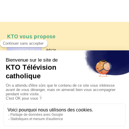
KTO vous propose
Article
Les reportages d'été 2026 de KTO
Article
La visite pastorale du pape Léon
XIV à Assise à suivre sur KTO le
jeudi 6 août
Article
Le pape en Uruguay, Argentine et
Pérou du 6 au 17 novembre 2026