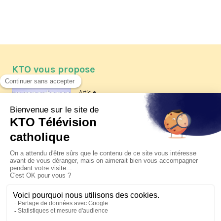
KTO vous propose
Article
Les reportages d'été 2026 de KTO
Article
La visite pastorale du pape Léon
XIV à Assise à suivre sur KTO le
jeudi 6 août
Article
Le pape en Uruguay, Argentine et
Pérou du 6 au 17 novembre 2026