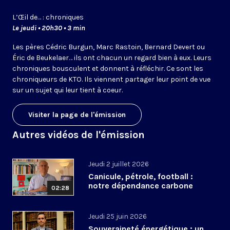
L’
Œil
de… : chroniques
Le jeudi • 20h30 • 3 min
Les pères Cédric Burgun, Marc Rastoin, Bernard Devert ou
Éric de Beukelaer… ils ont chacun un regard bien à eux. Leurs
chroniques bousculent et donnent à réfléchir. Ce sont les
chroniqueurs de KTO. Ils viennent partager leur point de vue
sur un sujet qui leur tient à coeur.
Visiter la page de l'émission
Autres vidéos de l'émission
Jeudi 2 juillet 2026
Canicule, pétrole, football :
notre dépendance carbone
02:28
Jeudi 25 juin 2026
Souveraineté énergétique : un