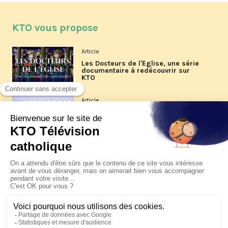
KTO vous propose
Article
Les Docteurs de l'Église, une série
documentaire à redécouvrir sur
KTO
Article
Les reportages d'été 2026 de KTO
Article
La visite pastorale du pape Léon
XIV à Assise à suivre sur KTO le
jeudi 6 août
Article
Le pape en Uruguay, Argentine et
Pérou du 6 au 17 novembre 2026