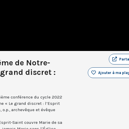
Part
ême de Notre-
grand discret :
Ajouter à ma play
ième conférence du cycle 2022
ème « Le grand discret : l’Esprit
, o.p., archevêque et évêque
’Esprit-Saint couvre Marie de sa
, jamais Marie sans l’Église,