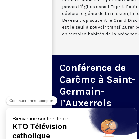
jamais l’Église sans l’Esprit. Extéri
déploie le génie de la mission, lui 
Devenu trop souvent le Grand Discre
est le seul à pouvoir transfigurer p
en temples habités de la présence 
Conférence de
Carême à Saint-
Germain-
l’Auxerrois
Tous les ans, chaque dimanche de
Carême, KTO retransmet les Conférenc
Carême.