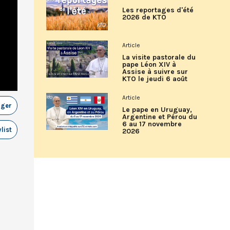
Les reportages d'été
2026 de KTO
Article
La visite pastorale du
pape Léon XIV à
Assise à suivre sur
KTO le jeudi 6 août
Article
ager
Le pape en Uruguay,
Argentine et Pérou du
6 au 17 novembre
list
2026