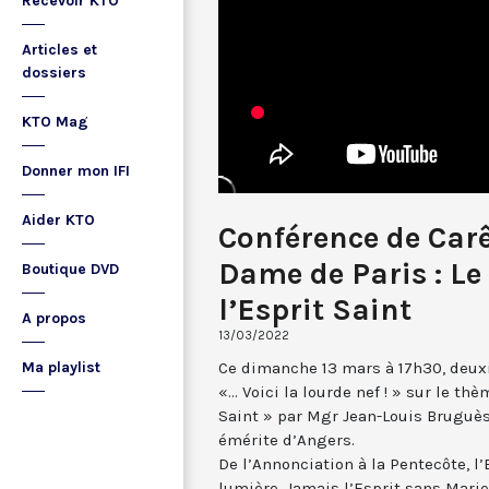
Recevoir KTO
Articles et
dossiers
KTO Mag
Donner mon IFI
Aider KTO
Conférence de Car
Dame de Paris : Le 
Boutique DVD
l’Esprit Saint
A propos
13/03/2022
Ce dimanche 13 mars à 17h30, deux
Ma playlist
«... Voici la lourde nef ! » sur le th
Saint » par Mgr Jean-Louis Bruguès
émérite d’Angers.
De l’Annonciation à la Pentecôte, l
lumière. Jamais l’Esprit sans Marie