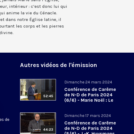
eur, intérieur : c’est donc lui qui
qui anime la vie du Cénacle.
t dans notre Église latine, il
ourtant les corps et les pierres
divine.
Autres vidéos de l'émission
Dimanche 24 mars 2024
Conférence de Carême
de N-D de Paris 2024
52:45
(6/6) - Marie Noël : Le
don de Dieu au péril
des abandons
Dimanche 17 mars 2024
es de
Conférence de Carême
de N-D de Paris 2024
44:23
(5/6) - J.-K. Huysmans