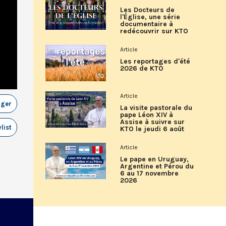
Les Docteurs de
l'Église, une série
documentaire à
redécouvrir sur KTO
Article
Les reportages d'été
2026 de KTO
Article
ager
La visite pastorale du
pape Léon XIV à
Assise à suivre sur
list
KTO le jeudi 6 août
Article
Le pape en Uruguay,
Argentine et Pérou du
6 au 17 novembre
2026