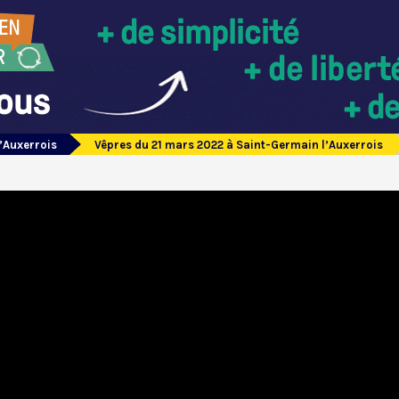
’Auxerrois
Vêpres du 21 mars 2022 à Saint-Germain l’Auxerrois