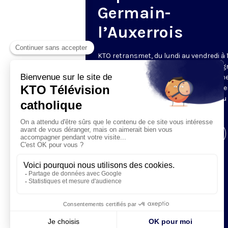
Germain-
l’Auxerrois
KTO retransmet, du lundi au vendredi à 
les vêpres en direct de Saint-Germain g
une technologie innovante : un système
captation multicaméra en direct total
automatisé, qui offre une réalisation au
près de la célébration.
Visiter la page de l'émission