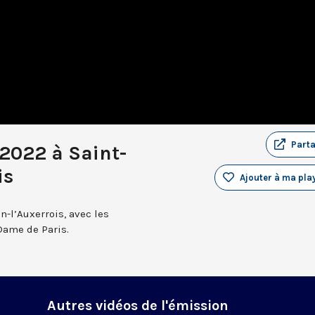
Part
 2022 à Saint-
is
Ajouter à ma play
n-l’Auxerrois, avec les
Dame de Paris.
Autres vidéos de l'émission