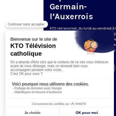
Germain-
l’Auxerrois
KTO retransmet, du lundi au vendredi à 
les vêpres en direct de Saint-Germain g
une technologie innovante : un système
captation multicaméra en direct total
automatisé, qui offre une réalisation au
près de la célébration.
Visiter la page de l'émission