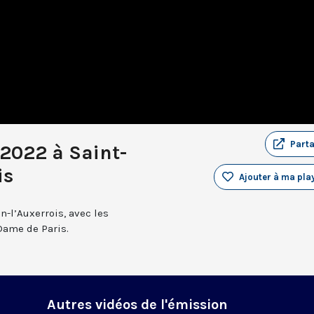
Part
 2022 à Saint-
is
Ajouter à ma play
n-l’Auxerrois, avec les
Dame de Paris.
Autres vidéos de l'émission