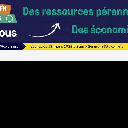
’Auxerrois
Vêpres du 18 mars 2022 à Saint-Germain l’Auxerrois