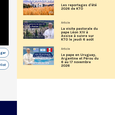
Les reportages d'été
2026 de KTO
Article
La visite pastorale du
pape Léon XIV à
Assise à suivre sur
KTO le jeudi 6 août
Article
ager
Le pape en Uruguay,
Argentine et Pérou du
6 au 17 novembre
list
2026