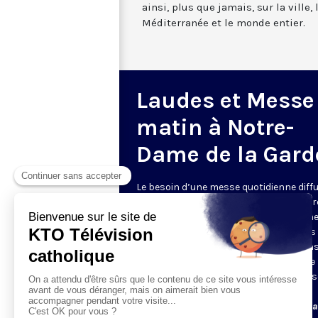
ainsi, plus que jamais, sur la ville,
Méditerranée et le monde entier.
Laudes et Messe
matin à Notre-
Dame de la Gard
Le besoin d’une messe quotidienne diff
la télévision a été exprimé d’une manièr
encore plus forte pendant le confinem
dans de nombreux pays francophones 
maintient depuis la reprise. KTO retran
en direct de la basilique Notre-Dame de 
Garde, à Marseille, les laudes et la mess
Le lundi à 7h25, la messe
Du mardi au samedi à 7h25, messe avec l