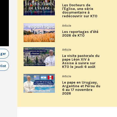
Les Docteurs de
l'Église, une série
documentaire à
redécouvrir sur KTO
Article
Les reportages d'été
2026 de KTO
Article
ager
La visite pastorale du
pape Léon XIV à
Assise à suivre sur
list
KTO le jeudi 6 août
Article
Le pape en Uruguay,
Argentine et Pérou du
6 au 17 novembre
2026