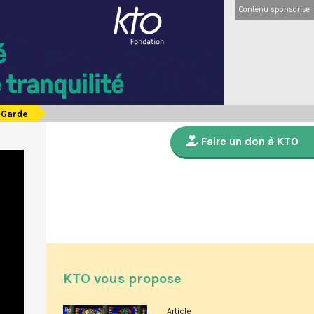
Contenu sponsorisé
 Garde
Faire un don à KTO
KTO vous propose
Article