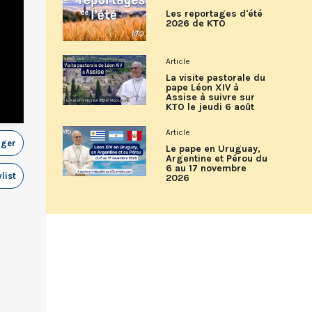
Les reportages d'été
2026 de KTO
Article
La visite pastorale du
pape Léon XIV à
Assise à suivre sur
KTO le jeudi 6 août
Article
ager
Le pape en Uruguay,
Argentine et Pérou du
6 au 17 novembre
list
2026