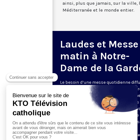
ainsi, plus que jamais, sur la ville,
Méditerranée et le monde entier.
Laudes et Messe
matin à Notre-
Dame de la Gard
Le besoin d’une messe quotidienne diff
la télévision a été exprimé d’une manièr
encore plus forte pendant le confinem
dans de nombreux pays francophones 
maintient depuis la reprise. KTO retran
en direct de la basilique Notre-Dame de 
Garde, à Marseille, les laudes et la mess
Le lundi à 7h25, la messe
Du mardi au samedi à 7h25, messe avec l