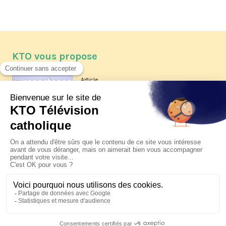
KTO vous propose
Article
Les reportages d'été 2026 de KTO
Article
La visite pastorale du pape Léon
XIV à Assise à suivre sur KTO le
jeudi 6 août
Article
Le pape en Uruguay, Argentine et
Pérou du 6 au 17 novembre 2026