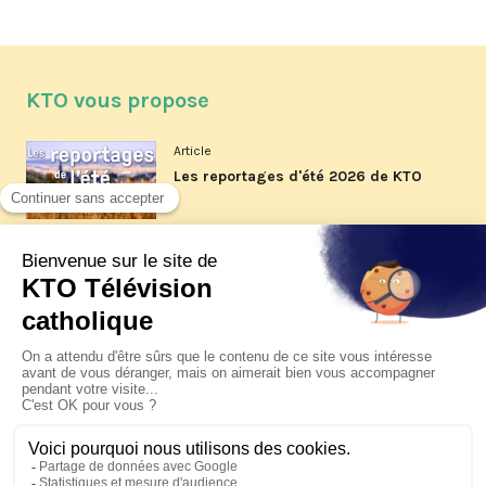
KTO vous propose
Article
Les reportages d'été 2026 de KTO
Article
La visite pastorale du pape Léon
XIV à Assise à suivre sur KTO le
jeudi 6 août
Article
Le pape en Uruguay, Argentine et
Pérou du 6 au 17 novembre 2026