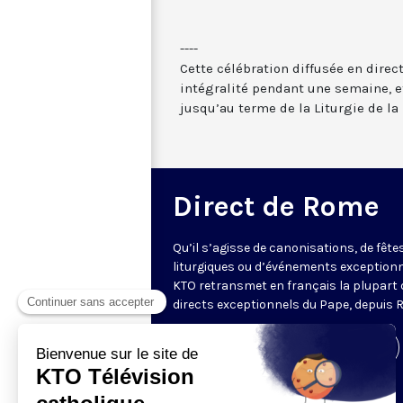
----
Cette célébration diffusée en direc
intégralité pendant une semaine, et
jusqu’au terme de la Liturgie de la 
Direct de Rome
Qu’il s’agisse de canonisations, de fête
liturgiques ou d’événements exceptionn
KTO retransmet en français la plupart 
directs exceptionnels du Pape, depuis 
Visiter la page de l'émission