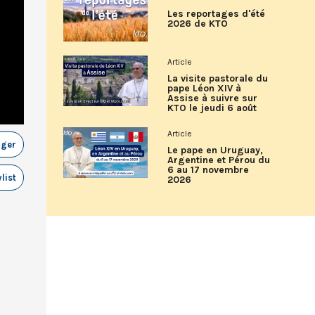
Les reportages d'été
2026 de KTO
Article
La visite pastorale du
pape Léon XIV à
Assise à suivre sur
KTO le jeudi 6 août
Article
ager
Le pape en Uruguay,
Argentine et Pérou du
6 au 17 novembre
list
2026