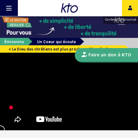
Contenu sponsorisé
Émissions
Un Coeur qui écoute
« Le Dieu des chrétiens est plus proche » : Djamila Keyrouz
Faire un don à KTO