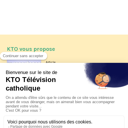
KTO vous propose
Article
Les reportages d'été 2026 de KTO
Article
La visite pastorale du pape Léon
XIV à Assise à suivre sur KTO le
jeudi 6 août
Article
Le pape en Uruguay, Argentine et
Pérou du 6 au 17 novembre 2026