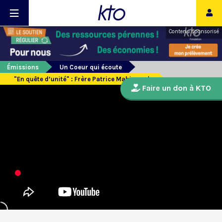
Contenu sponsorisé
Émissions
Un Coeur qui écoute
"En quête d’unité" : Frère Patrice Mahieu osb
Faire un don à KTO