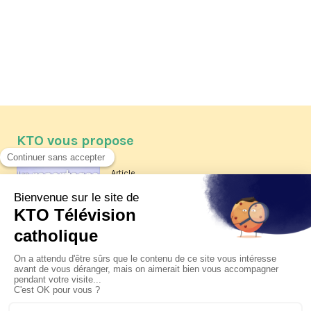
KTO vous propose
Article
Les reportages d'été 2026 de KTO
Article
La visite pastorale du pape Léon
XIV à Assise à suivre sur KTO le
jeudi 6 août
Article