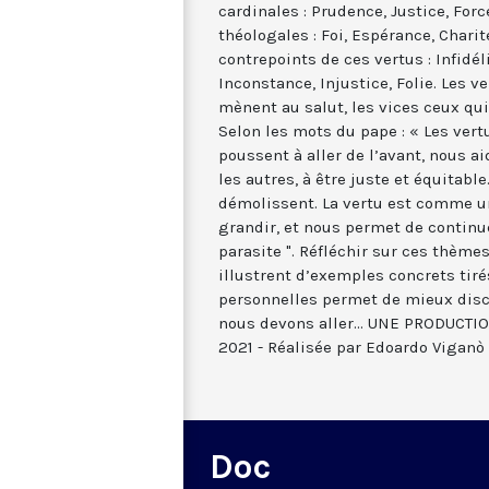
cardinales : Prudence, Justice, Forc
théologales : Foi, Espérance, Charit
contrepoints de ces vertus : Infidéli
Inconstance, Injustice, Folie. Les 
mènent au salut, les vices ceux qui
Selon les mots du pape : « Les vert
poussent à aller de l’avant, nous 
les autres, à être juste et équitable
démolissent. La vertu est comme un
grandir, et nous permet de continue
parasite ". Réfléchir sur ces thème
illustrent d’exemples concrets tir
personnelles permet de mieux disc
nous devons aller... UNE PRODUCTI
2021 - Réalisée par Edoardo Viganò
Doc