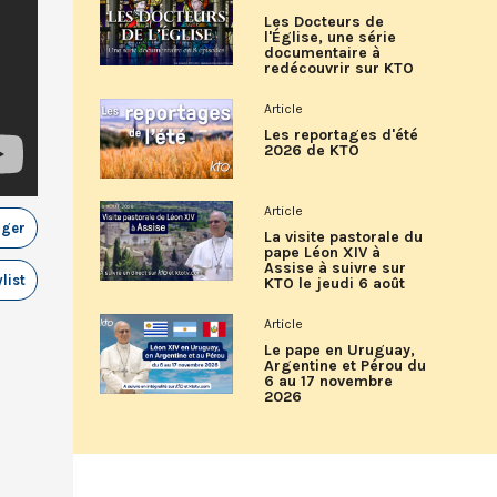
Les Docteurs de
l'Église, une série
documentaire à
redécouvrir sur KTO
Article
Les reportages d'été
2026 de KTO
Article
ager
La visite pastorale du
pape Léon XIV à
Assise à suivre sur
list
KTO le jeudi 6 août
Article
Le pape en Uruguay,
Argentine et Pérou du
6 au 17 novembre
2026