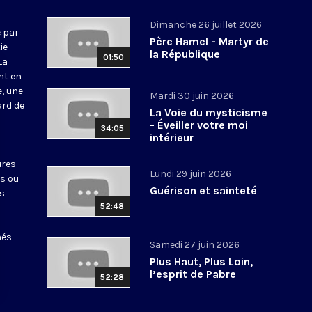
Dimanche 26 juillet 2026
 par
Père Hamel - Martyr de
ie
la République
01:50
La
nt en
e, une
Mardi 30 juin 2026
ard de
La Voie du mysticisme
- Éveiller votre moi
34:05
intérieur
ures
Lundi 29 juin 2026
ts ou
Guérison et sainteté
es
52:48
nés
Samedi 27 juin 2026
Plus Haut, Plus Loin,
l’esprit de Pabre
52:28