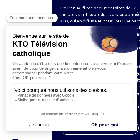
Environ 45 films documentaires de 52
minutes sont coproduits chaque année
KTO, qui en diffuse au total 150. Une part
d'entre eux est disponible sur Internet. 
chaîne privilégie des documents metta
valeur une vision chrétienne de l'homm
lecture des questions de société au reg
la doctrine sociale de l'Église, une
(re)découverte du patrimoine culturel
chrétien. Les documentaires sont aussi
l'occasion de découvrir des grandes fig
du christianisme, à travers des portrai
des récits, et de partir à la rencontre d
communautés chrétiennes à travers le
monde. Ces films sont régulièrement
remarqués dans la presse et sélection
dans les festivals.
Visiter la page de l'émission