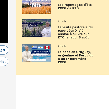
Les reportages d'été
2026 de KTO
Article
La visite pastorale du
pape Léon XIV à
Assise à suivre sur
KTO le jeudi 6 août
Article
ager
Le pape en Uruguay,
Argentine et Pérou du
6 au 17 novembre
list
2026