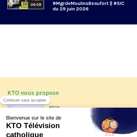
#MgrdeMoulinsBeaufort || #SIC
06:09
du 29 juin 2026
KTO vous propose
Article
Les reportages d'été 2026 de KTO
Article