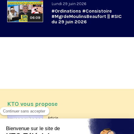
Lundi 29 juin 2026
#Ordinations #Consistoire
#MgrdeMoulinsBeaufort || #SIC
06:09
du 29 juin 2026
KTO vous propose
Article
Les reportages d'été 2026 de KTO