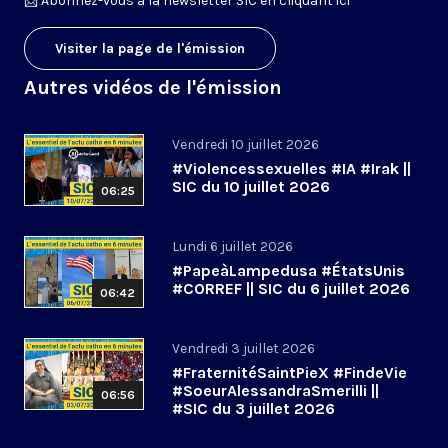
📩
Abonnez-vous à la newsletter SIC en cliquant ici
Visiter la page de l'émission
Autres vidéos de l'émission
Vendredi 10 juillet 2026
#Violencessexuelles #IA #Irak ||
SIC du 10 juillet 2026
06:25
Lundi 6 juillet 2026
#PapeàLampedusa #ÉtatsUnis
#CORREF || SIC du 6 juillet 2026
06:42
Vendredi 3 juillet 2026
#FraternitéSaintPieX #FindeVie
#SoeurAlessandraSmerilli ||
06:56
#SIC du 3 juillet 2026