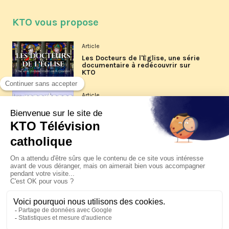
KTO vous propose
Article
Les Docteurs de l'Église, une série
documentaire à redécouvrir sur
KTO
Article
Les reportages d'été 2026 de KTO
Article
La visite pastorale du pape Léon
XIV à Assise à suivre sur KTO le
jeudi 6 août
Article
Le pape en Uruguay, Argentine et
Pérou du 6 au 17 novembre 2026