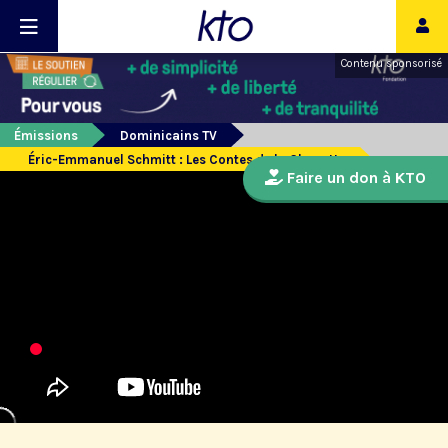
Contenu sponsorisé
Émissions
Dominicains TV
Éric-Emmanuel Schmitt : Les Contes de la Chouette
Faire un don à KTO