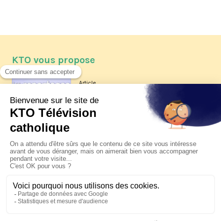
KTO vous propose
Article
Les reportages d'été 2026 de KTO
Article
La visite pastorale du pape Léon
XIV à Assise à suivre sur KTO le
jeudi 6 août
Article
Le pape en Uruguay, Argentine et
Pérou du 6 au 17 novembre 2026