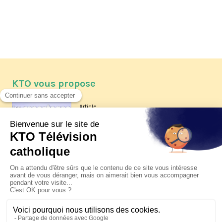
KTO vous propose
Article
Les reportages d'été 2026 de KTO
Article
La visite pastorale du pape Léon
XIV à Assise à suivre sur KTO le
jeudi 6 août
Article
Le pape en Uruguay, Argentine et
Pérou du 6 au 17 novembre 2026