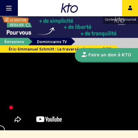
Contenu sponsorisé
Émissions
Dominicains TV
Éric-Emmanuel Schmitt : La traversée des temps (1/5)
Faire un don à KTO