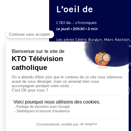
L’oeil de
L’
Œil
de… : chroniques
Le jeudi • 20h30 • 3 min
Les pères Cédric Burgun, Marc Rastoin,
Bernard Devert ou Éric de Beukelaer… il
chacun un regard bien à eux. Leurs
chroniques bousculent et donnent à
réfléchir. Ce sont les chroniqueurs de KT
viennent partager leur point de vue sur
sujet qui leur tient à coeur.
Visiter la page de l'émission