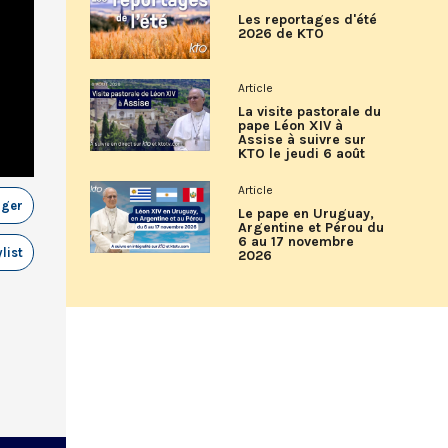
Les reportages d'été
2026 de KTO
Article
La visite pastorale du
pape Léon XIV à
Assise à suivre sur
KTO le jeudi 6 août
Article
ager
Le pape en Uruguay,
Argentine et Pérou du
6 au 17 novembre
list
2026