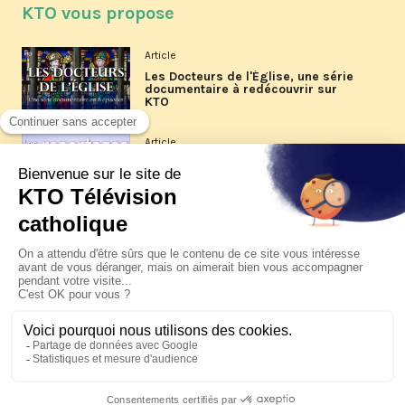
KTO vous propose
Article
Les Docteurs de l'Église, une série
documentaire à redécouvrir sur
KTO
Article
Les reportages d'été 2026 de KTO
Article
La visite pastorale du pape Léon
XIV à Assise à suivre sur KTO le
jeudi 6 août
Article
Le pape en Uruguay, Argentine et
Pérou du 6 au 17 novembre 2026