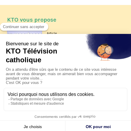
KTO vous propose
Article
Les reportages d'été 2026 de KTO
Article
La visite pastorale du pape Léon
XIV à Assise à suivre sur KTO le
jeudi 6 août
Article
Le pape en Uruguay, Argentine et
Pérou du 6 au 17 novembre 2026
© KTO 2026 —
Contact
—
Mentions légales