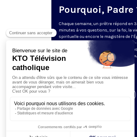
Pourquoi, Padre 
Chaque semaine, un prêtre répond en 3
minutes à vos questions, sur la foi, la vi
spirituelle ou encore le magistère de l’Égl
Cette année, ce sont les pères Charles
Rigail, Thibaut de Rincquesen et Charle
Thierry Ndjandjo qui vous proposent le
réflexion et leur éclairage.
Envoyez vos questions
à
pourquoipadre@ktotv.com
Visiter la page de l'émission