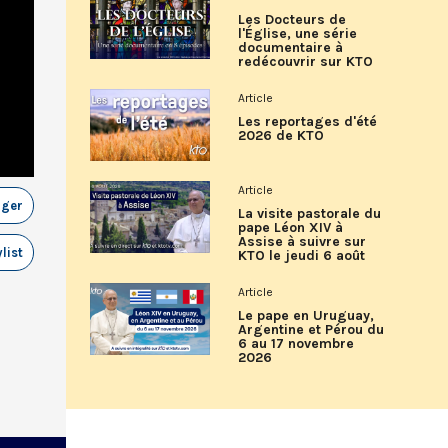
Les Docteurs de
l'Église, une série
documentaire à
redécouvrir sur KTO
Article
Les reportages d'été
2026 de KTO
Article
ager
La visite pastorale du
pape Léon XIV à
Assise à suivre sur
list
KTO le jeudi 6 août
Article
Le pape en Uruguay,
Argentine et Pérou du
6 au 17 novembre
2026