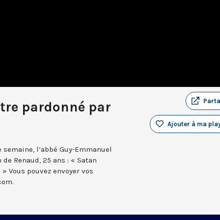
Part
être pardonné par
Ajouter à ma play
ette semaine, l’abbé Guy-Emmanuel
 de Renaud, 25 ans : « Satan
? » Vous pouvez envoyer vos
com.