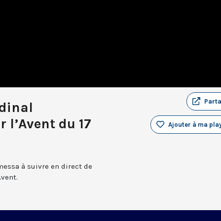
Part
dinal
 l’Avent du 17
Ajouter à ma play
messa à suivre en direct de
Avent.