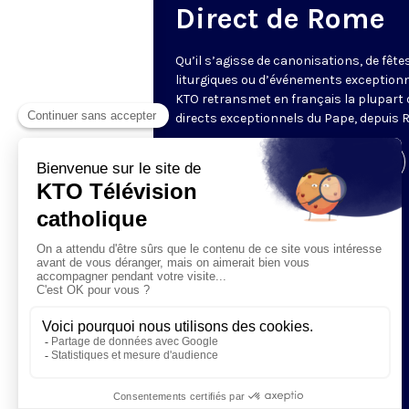
Direct de Rome
Qu’il s’agisse de canonisations, de fête
liturgiques ou d’événements exceptionn
KTO retransmet en français la plupart 
directs exceptionnels du Pape, depuis 
Visiter la page de l'émission