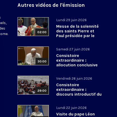
Autres vidéos de l'émission
s
Lundi 29 juin 2026
els,
Messe de la solennité
des
des saints Pierre et
02:00
Rome.
Paul présidée par le
pape Léon XIV - 29 juin
2026
Samedi 27 juin 2026
Consistoire
extraordinaire :
30:00
allocution conclusive
du pape Léon XIV et Te
Deum - 27 juin 2026
Vendredi 26 juin 2026
Consistoire
extraordinaire :
29:00
discours introductif du
pape Léon XIV - 26 juin
2026
Lundi 22 juin 2026
Visite du pape Léon