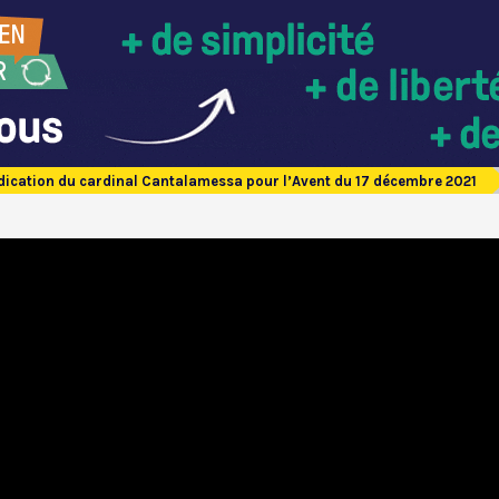
dication du cardinal Cantalamessa pour l’Avent du 17 décembre 2021