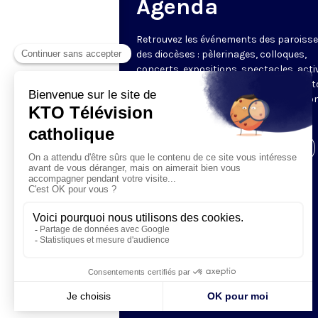
Agenda
Retrouvez les événements des paroisse
des diocèses : pèlerinages, colloques,
concerts, expositions, spectacles, acti
pour les enfants. Des rendez-vous part
en France sélectionnés par la rédactio
KTO.
Visiter la page de l'émission