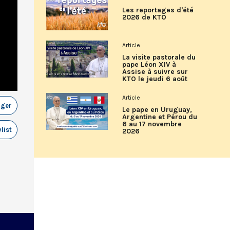
Les reportages d'été
2026 de KTO
Article
La visite pastorale du
pape Léon XIV à
Assise à suivre sur
KTO le jeudi 6 août
Article
ager
Le pape en Uruguay,
Argentine et Pérou du
6 au 17 novembre
list
2026