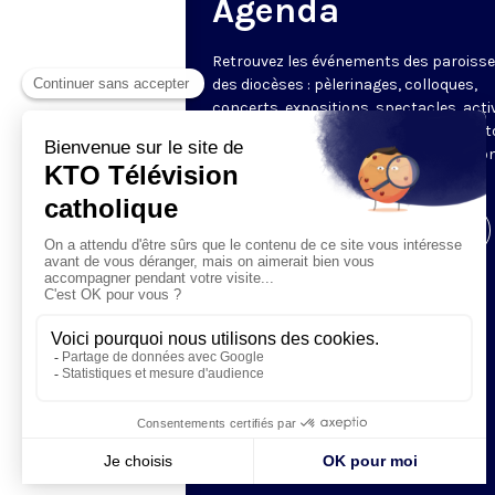
Agenda
Retrouvez les événements des paroisse
des diocèses : pèlerinages, colloques,
concerts, expositions, spectacles, acti
pour les enfants. Des rendez-vous part
en France sélectionnés par la rédactio
KTO.
Visiter la page de l'émission