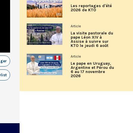
Les reportages d'été
2026 de KTO
Article
La visite pastorale du
pape Léon XIV à
Assise à suivre sur
KTO le jeudi 6 août
Article
ager
Le pape en Uruguay,
Argentine et Pérou du
6 au 17 novembre
list
2026