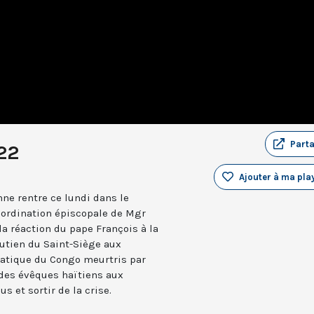
Part
022
Ajouter à ma play
nne rentre ce lundi dans le
 l’ordination épiscopale de Mgr
a réaction du pape François à la
outien du Saint-Siège aux
atique du Congo meurtris par
t des évêques haïtiens aux
s et sortir de la crise.