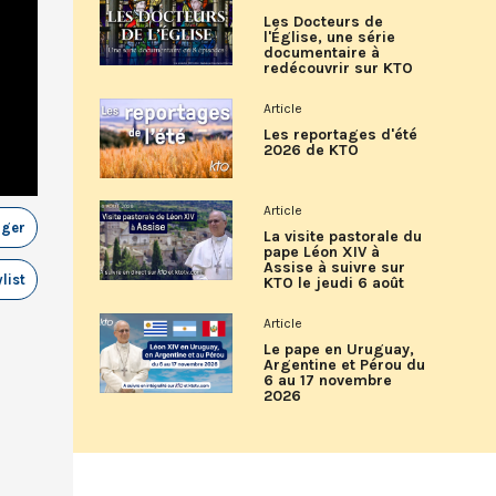
Les Docteurs de
l'Église, une série
documentaire à
redécouvrir sur KTO
Article
Les reportages d'été
2026 de KTO
Article
ager
La visite pastorale du
pape Léon XIV à
Assise à suivre sur
list
KTO le jeudi 6 août
Article
Le pape en Uruguay,
Argentine et Pérou du
6 au 17 novembre
2026