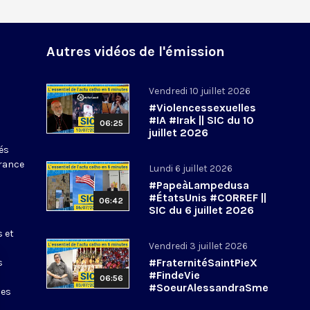
Autres vidéos de l'émission
Vendredi 10 juillet 2026
#Violencessexuelles
#IA #Irak || SIC du 10
06:25
juillet 2026
tés
France
Lundi 6 juillet 2026
#PapeàLampedusa
#ÉtatsUnis #CORREF ||
06:42
SIC du 6 juillet 2026
s et
Vendredi 3 juillet 2026
#FraternitéSaintPieX
s
#FindeVie
06:56
#SoeurAlessandraSme
les
rilli || #SIC du 3 juillet