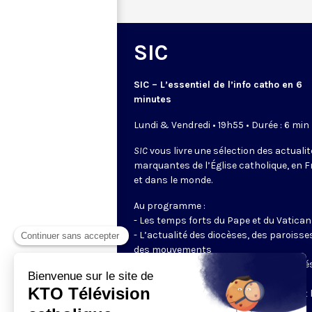
SIC
SIC – L’essentiel de l’info catho en 6
minutes
Lundi & Vendredi • 19h55 • Durée : 6 min
SIC
vous livre une sélection des actuali
marquantes de l’Église catholique, en 
et dans le monde.
Au programme :
- Les temps forts du Pape et du Vatican
- L’actualité des diocèses, des paroisse
des mouvements
- Les initiatives des catholiques engagé
dans le monde
- Les grands événements ecclésiaux et 
enjeux du moment pour la société