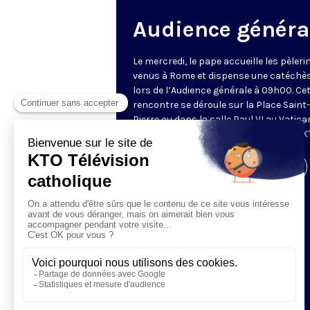
Audience généra
Le mercredi, le pape accueille les pèleri
venus à Rome et dispense une catéchè
lors de l’Audience générale à 09h00. Ce
rencontre se déroule sur la Place Saint-
Pierre ou dans la salle Paul VI au Vatica
Retransmise et traduite en direct par K
Visiter la page de l'émission