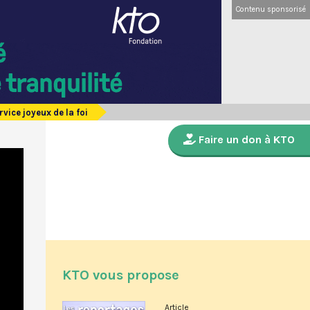
Contenu sponsorisé
rvice joyeux de la foi
Faire un don à KTO
KTO vous propose
Article