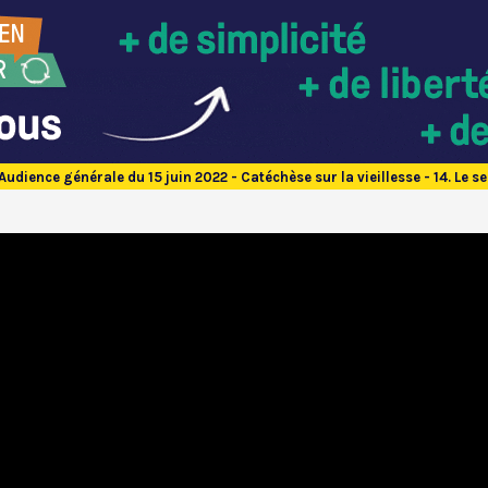
Audience générale du 15 juin 2022 - Catéchèse sur la vieillesse - 14. Le se