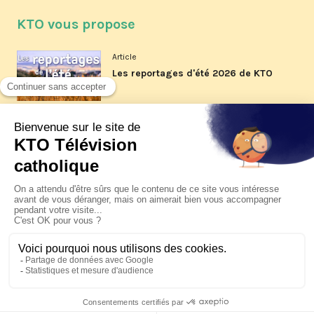
KTO vous propose
Article
Les reportages d'été 2026 de KTO
Article
La visite pastorale du pape Léon
XIV à Assise à suivre sur KTO le
jeudi 6 août
Article
Le pape en Uruguay, Argentine et
Pérou du 6 au 17 novembre 2026
© KTO 2026 —
Contact
—
Mentions légales