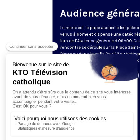
Audience généra
Le mercredi, le pape accueille les pèleri
venus à Rome et dispense une catéchè
lors de l’Audience générale à 09h00. Ce
rencontre se déroule sur la Place Saint-
Pierre ou dans la salle Paul VI au Vatica
Retransmise et traduite en direct par K
Visiter la page de l'émission