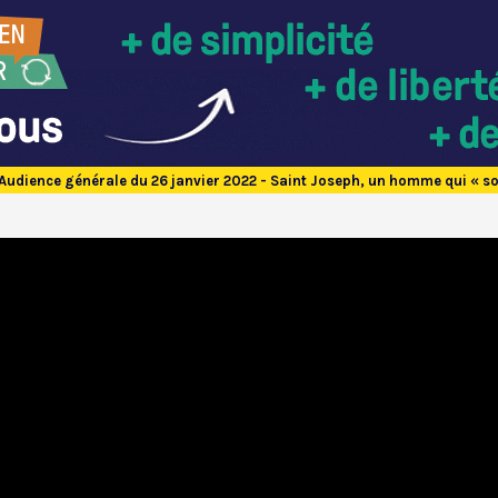
Audience générale du 26 janvier 2022 - Saint Joseph, un homme qui « s