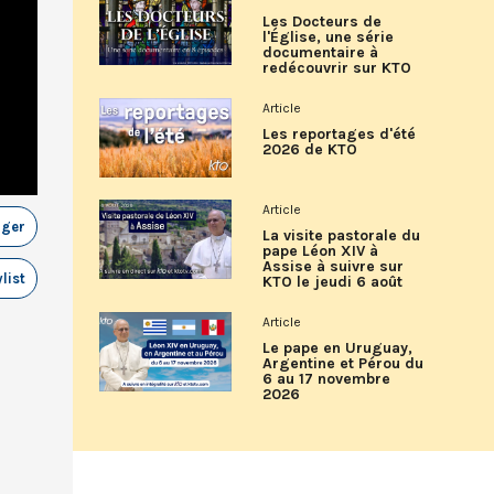
Les Docteurs de
l'Église, une série
documentaire à
redécouvrir sur KTO
Article
Les reportages d'été
2026 de KTO
Article
ager
La visite pastorale du
pape Léon XIV à
Assise à suivre sur
list
KTO le jeudi 6 août
Article
Le pape en Uruguay,
Argentine et Pérou du
6 au 17 novembre
2026