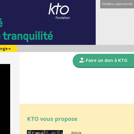
Contenu sponsorisé
onge »
Faire un don à KTO
KTO vous propose
Article