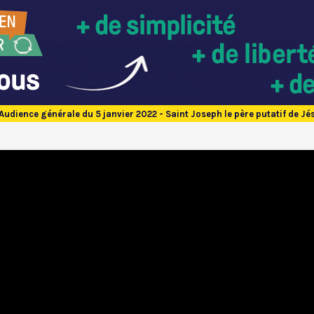
Audience générale du 5 janvier 2022 - Saint Joseph le père putatif de Jé