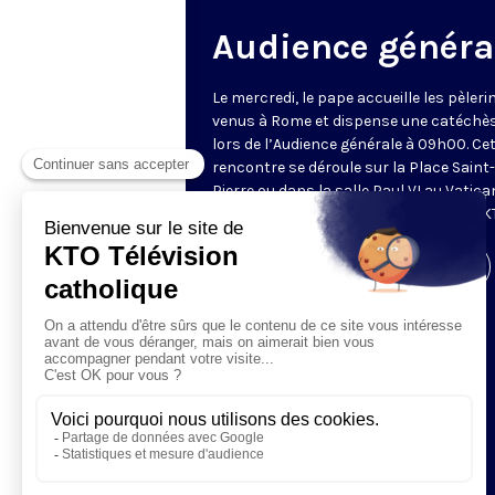
Audience généra
Le mercredi, le pape accueille les pèleri
venus à Rome et dispense une catéchè
lors de l’Audience générale à 09h00. Ce
rencontre se déroule sur la Place Saint-
Pierre ou dans la salle Paul VI au Vatica
Retransmise et traduite en direct par K
Visiter la page de l'émission