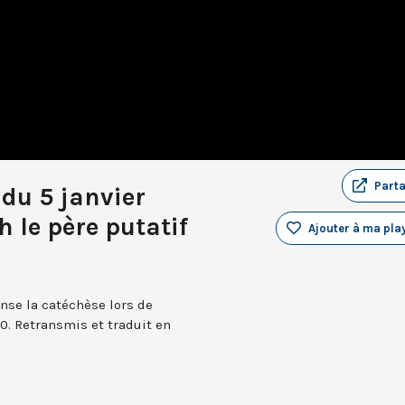
Part
du 5 janvier
 le père putatif
Ajouter à ma play
nse la catéchèse lors de
0. Retransmis et traduit en