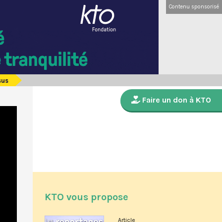
Contenu sponsorisé
sus
Faire un don à KTO
KTO vous propose
Article