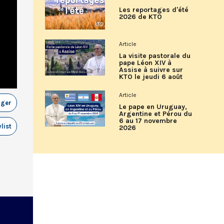
Les reportages d'été
2026 de KTO
Article
La visite pastorale du
pape Léon XIV à
Assise à suivre sur
KTO le jeudi 6 août
Article
ager
Le pape en Uruguay,
Argentine et Pérou du
6 au 17 novembre
list
2026