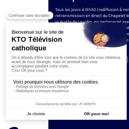
Tous les jours à 15h30 (rediffusion à min
retransmission en direct du Chapelet d
la grotte de Lourdes, en partenariat ave
Sanctuaires. Chaque jour, l'une des qua
méditations des mystères du Rosaire e
proposée en communion de prière avec
pèlerins à Lourdes.
Visiter la page de l'émission