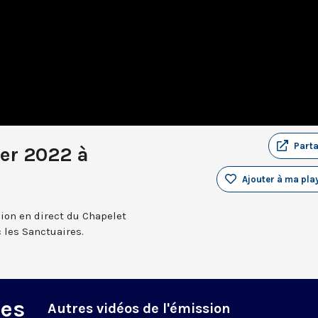
Part
ier 2022 à
Ajouter à ma play
sion en direct du Chapelet
 les Sanctuaires.
des
Autres vidéos de l'émission