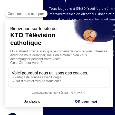
Tous les jours à 15h30 (rediffusion à min
retransmission en direct du Chapelet d
la grotte de Lourdes, en partenariat ave
Sanctuaires. Chaque jour, l'une des qua
méditations des mystères du Rosaire e
proposée en communion de prière avec
pèlerins à Lourdes.
Visiter la page de l'émission