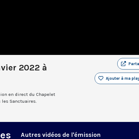
Part
nvier 2022 à
Ajouter à ma play
sion en direct du Chapelet
 les Sanctuaires.
des
Autres vidéos de l'émission