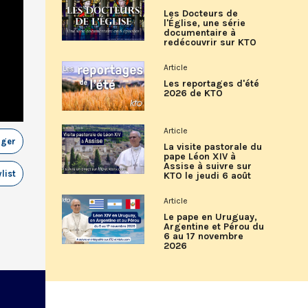
Les Docteurs de
l'Église, une série
documentaire à
redécouvrir sur KTO
Article
Les reportages d'été
2026 de KTO
Article
ager
La visite pastorale du
pape Léon XIV à
Assise à suivre sur
list
KTO le jeudi 6 août
Article
Le pape en Uruguay,
Argentine et Pérou du
6 au 17 novembre
2026