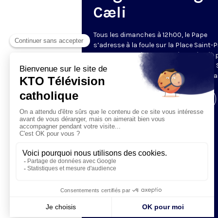
Cæli
Tous les dimanches à 12h00, le Pape
s’adresse à la foule sur la Place Saint-P
de Rome. La prière de l’Angélus, récitée 
Pape, est précédée d’une allocution du 
Père. Retransmis et traduit en direct pa
Visiter la page de l'émission