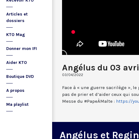
Recevoir KTO
Articles et
dossiers
KTO Mag
Donner mon IFI
Aider KTO
Angélus du 03 avr
03/04/2022
Boutique DVD
Face à « une guerre sacrilège », le
A propos
pas de prier et d’aider ceux qui souf
Messe du #PapeÀMalte :
https://y
Ma playlist
Angélus et Regi