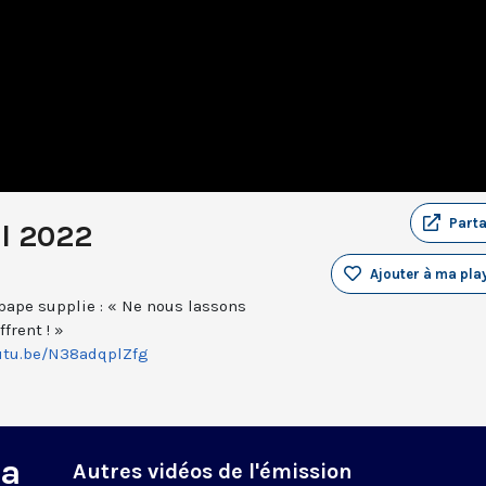
Part
il 2022
Ajouter à ma play
 pape supplie : « Ne nous lassons
frent ! »
outu.be/N38adqplZfg
na
Autres vidéos de l'émission