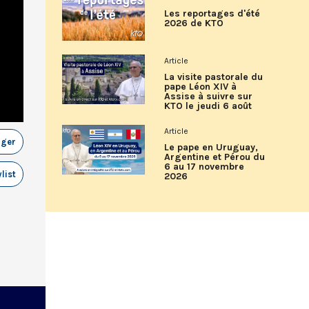
Les reportages d'été
2026 de KTO
Article
La visite pastorale du
pape Léon XIV à
Assise à suivre sur
KTO le jeudi 6 août
Article
ager
Le pape en Uruguay,
Argentine et Pérou du
6 au 17 novembre
list
2026