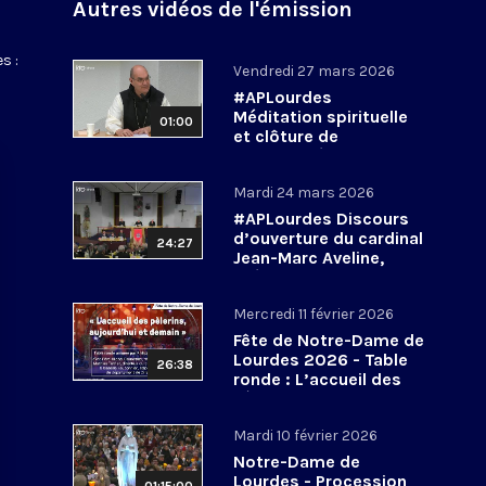
Autres vidéos de l'émission
s :
Vendredi 27 mars 2026
#APLourdes
Méditation spirituelle
01:00
et clôture de
l’Assemblée des
évêques de France - 27
Mardi 24 mars 2026
mars 2026
#APLourdes Discours
d’ouverture du cardinal
24:27
Jean-Marc Aveline,
président de la CEF -
24 mars 2026
Mercredi 11 février 2026
Fête de Notre-Dame de
Lourdes 2026 - Table
26:38
ronde : L’accueil des
pèlerins, aujourd’hui et
demain
Mardi 10 février 2026
Notre-Dame de
Lourdes - Procession
01:15:00