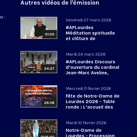
Autres vidéos de l'émission
s :
Vendredi 27 mars 2026
#APLourdes
Méditation spirituelle
01:00
et clôture de
l’Assemblée des
évêques de France - 27
Mardi 24 mars 2026
mars 2026
#APLourdes Discours
d’ouverture du cardinal
24:27
Jean-Marc Aveline,
président de la CEF -
24 mars 2026
Mercredi 11 février 2026
Fête de Notre-Dame de
Lourdes 2026 - Table
26:38
ronde : L’accueil des
pèlerins, aujourd’hui et
demain
Mardi 10 février 2026
Notre-Dame de
Lourdes - Procession
01:15:00