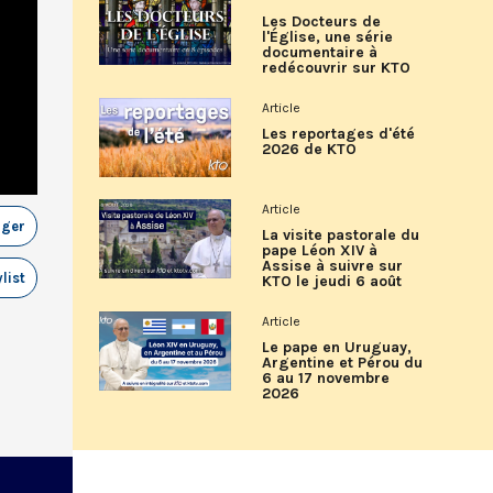
Les Docteurs de
l'Église, une série
documentaire à
redécouvrir sur KTO
Article
Les reportages d'été
2026 de KTO
Article
ager
La visite pastorale du
pape Léon XIV à
Assise à suivre sur
list
KTO le jeudi 6 août
Article
Le pape en Uruguay,
Argentine et Pérou du
6 au 17 novembre
2026