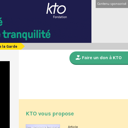
Contenu sponsorisé
e la Garde
Faire un don à KTO
KTO vous propose
Article