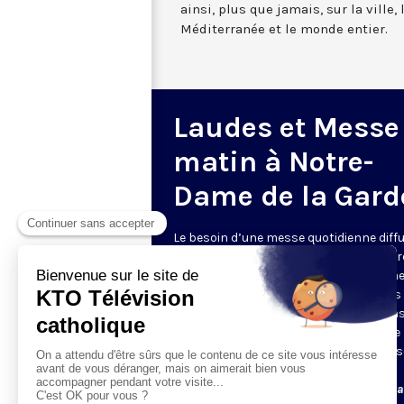
ainsi, plus que jamais, sur la ville,
Méditerranée et le monde entier.
Laudes et Messe
matin à Notre-
Dame de la Gard
Le besoin d’une messe quotidienne diff
la télévision a été exprimé d’une manièr
encore plus forte pendant le confinem
dans de nombreux pays francophones 
maintient depuis la reprise. KTO retran
en direct de la basilique Notre-Dame de 
Garde, à Marseille, les laudes et la mess
Le lundi à 7h25, la messe
Du mardi au samedi à 7h25, messe avec l