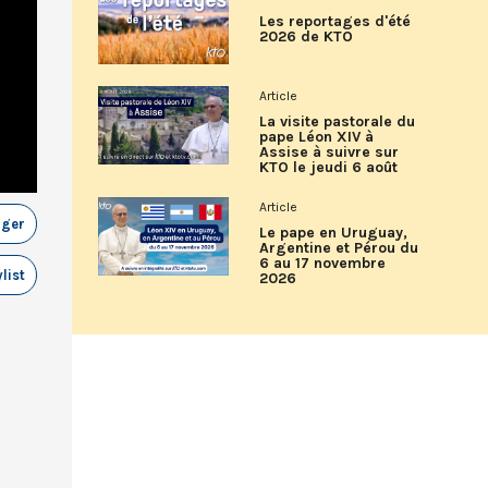
Les reportages d'été
2026 de KTO
Article
La visite pastorale du
pape Léon XIV à
Assise à suivre sur
KTO le jeudi 6 août
Article
ager
Le pape en Uruguay,
Argentine et Pérou du
6 au 17 novembre
list
2026