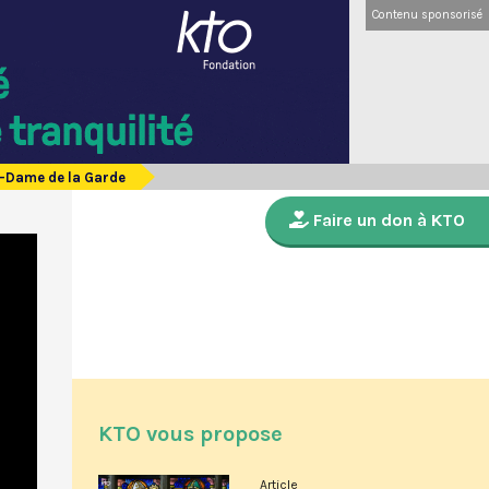
Contenu sponsorisé
e-Dame de la Garde
Faire un don à KTO
KTO vous propose
Article