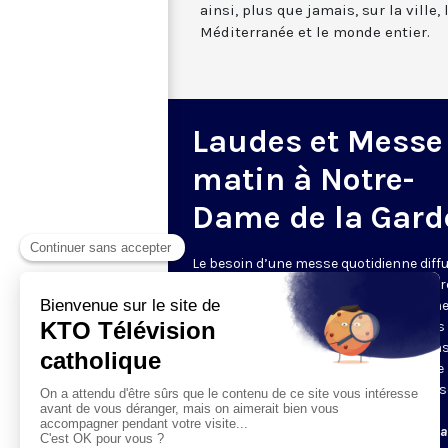
ainsi, plus que jamais, sur la ville,
Méditerranée et le monde entier.
Laudes et Messe
matin à Notre-
Dame de la Gard
Le besoin d’une messe quotidienne diff
la télévision a été exprimé d’une manièr
encore plus forte pendant le confinem
dans de nombreux pays francophones 
maintient depuis la reprise. KTO retran
en direct de la basilique Notre-Dame de 
Garde, à Marseille, les laudes et la mess
Le lundi à 7h25, la messe
Du mardi au samedi à 7h25, messe avec l