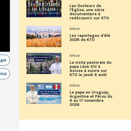
Les Docteurs de
l'Église, une série
documentaire à
redécouvrir sur KTO
Article
Les reportages d'été
2026 de KTO
Article
ager
La visite pastorale du
pape Léon XIV à
Assise à suivre sur
list
KTO le jeudi 6 août
Article
Le pape en Uruguay,
Argentine et Pérou du
6 au 17 novembre
2026