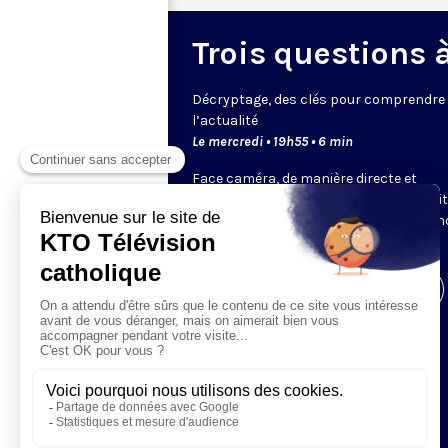
Trois questions à 
Décryptage, des clés pour comprendre
l’actualité
Le mercredi • 19h55 • 6 min
Face caméra, de manière directe et
dynamique, un expert de KTO ou un invi
choisi par la rédaction décrypte pour 
un sujet.
Visiter la page de l'émission