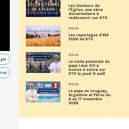
Les Docteurs de
l'Église, une série
documentaire à
redécouvrir sur KTO
Article
Les reportages d'été
2026 de KTO
Article
ager
La visite pastorale du
pape Léon XIV à
Assise à suivre sur
list
KTO le jeudi 6 août
Article
Le pape en Uruguay,
Argentine et Pérou du
6 au 17 novembre
2026