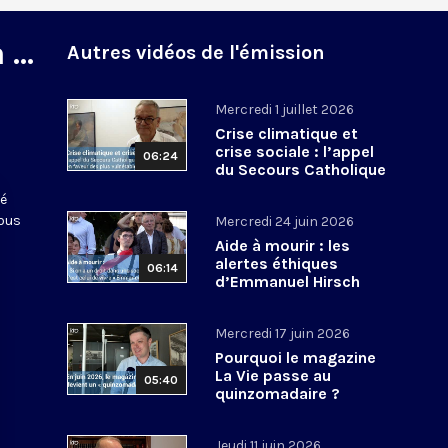
...
Autres vidéos de l'émission
Mercredi 1 juillet 2026
Crise climatique et
crise sociale : l’appel
06:24
du Secours Catholique
en faveur des plus
té
vulnérables
nous
Mercredi 24 juin 2026
Aide à mourir : les
alertes éthiques
06:14
d’Emmanuel Hirsch
Mercredi 17 juin 2026
Pourquoi le magazine
La Vie passe au
05:40
quinzomadaire ?
Explications de son
directeur de la
Jeudi 11 juin 2026
rédaction