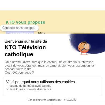
KTO vous propose
Article
Les reportages d'été 2026 de KTO
Article
La visite pastorale du pape Léon
XIV à Assise à suivre sur KTO le
jeudi 6 août
Article
Le pape en Uruguay, Argentine et
Pérou du 6 au 17 novembre 2026