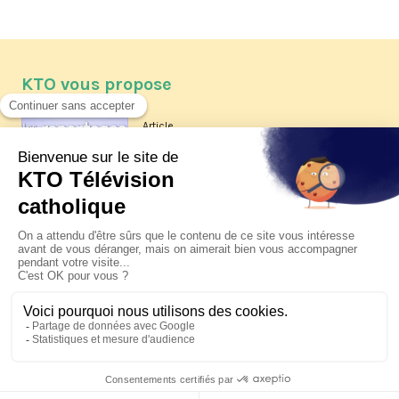
KTO vous propose
Article
Les reportages d'été 2026 de KTO
Article
La visite pastorale du pape Léon
XIV à Assise à suivre sur KTO le
jeudi 6 août
Article
Le pape en Uruguay, Argentine et
Pérou du 6 au 17 novembre 2026