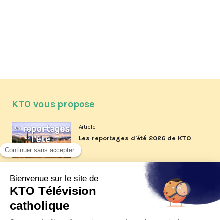
KTO vous propose
Article
Les reportages d'été 2026 de KTO
Article
La visite pastorale du pape Léon
XIV à Assise à suivre sur KTO le
jeudi 6 août
Article